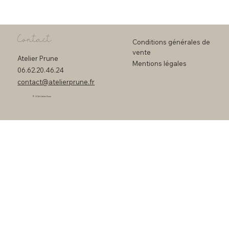
Contact
Conditions générales de
vente
Atelier Prune
Mentions légales
06.62.20.46.24
contact@atelierprune.fr
© 2026 Atelier Prune