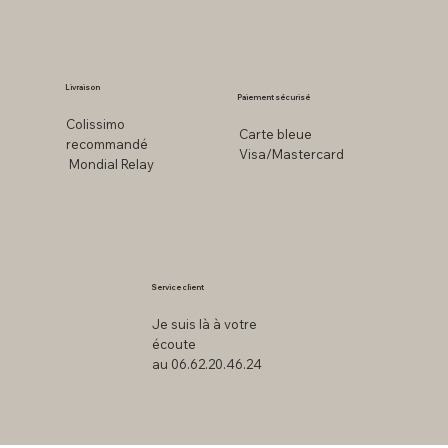
Livraison
Paiement sécurisé
Colissimo
Carte bleue
recommandé
Visa/Mastercard
Mondial Relay
Service client
Je suis là à votre
écoute
au 06.62.20.46.24