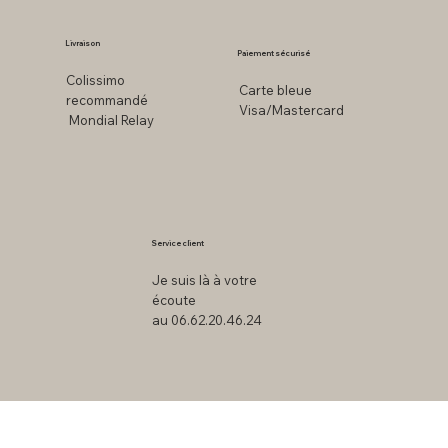
Livraison
Paiement sécurisé
Colissimo
Carte bleue
recommandé
Visa/Mastercard
Mondial Relay
Service client
Je suis là à votre
écoute
au 06.62.20.46.24