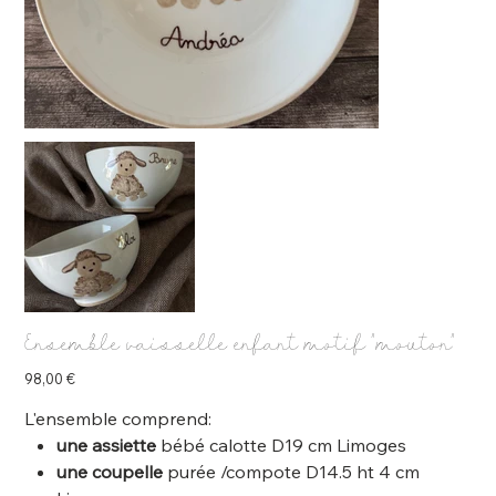
Ensemble vaisselle enfant motif "mouton"
Prix
98,00 €
L'ensemble comprend:
une assiette
bébé calotte D19 cm Limoges
une coupelle
purée /compote D14.5 ht 4 cm