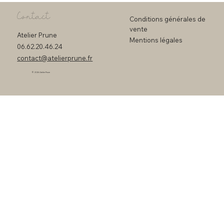
Contact
Conditions générales de
vente
Atelier Prune
Mentions légales
06.62.20.46.24
contact@atelierprune.fr
© 2026 Atelier Prune