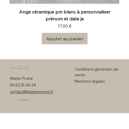
Ange céramique pm blanc à personnaliser
prénom et date je
Prix
17,00 €
Ajouter au panier
Contact
Conditions générales de
vente
Atelier Prune
Mentions légales
06.62.20.46.24
contact@atelierprune.fr
© 2026 Atelier Prune