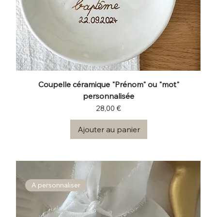
Coupelle céramique "Prénom" ou "mot"
personnalisée
Prix
28,00 €
Ajouter au panier
A personnaliser