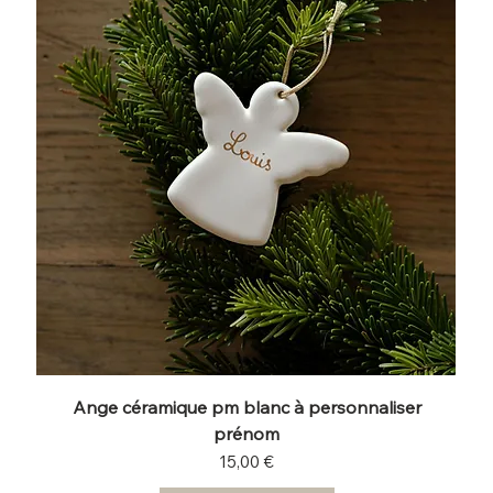
Ange céramique pm blanc à personnaliser
prénom
Prix
15,00 €