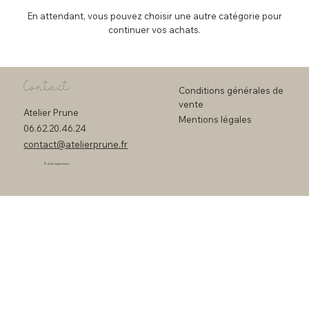
En attendant, vous pouvez choisir une autre catégorie pour
continuer vos achats.
Contact
Conditions générales de
vente
Atelier Prune
Mentions légales
06.62.20.46.24
contact@atelierprune.fr
© 2026 Atelier Prune