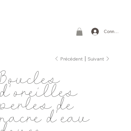
Connexion
Précédent
Suivant
Boucles
d'oreilles
perles de
nacre d'eau