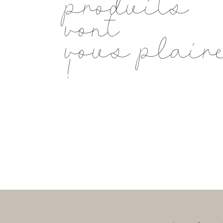
produits
vont
vous plair
!