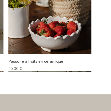
Aperçu rapide
Passoire à fruits en céramique
Prix
25,00 €
Lot de 4
Nouveauté
Nouveauté
Nouveauté
Nouveauté
Nouveauté