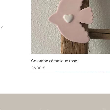
e
Aperçu rapide
Colombe céramique rose
Prix
26,00 €
Nouveauté
Nouveauté
Nouveauté
Nouveauté
Nouveauté
Nouveauté