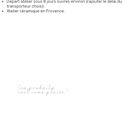
Départ atelier sous 8 jours ouvrés environ (rajouter le délai du
transporteur choisi).
Atelier céramique en Provence.
Ces produits
vont vous plaire !