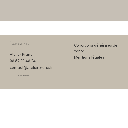
Contact
Conditions générales de
vente
Atelier Prune
Mentions légales
06.62.20.46.24
contact@atelierprune.fr
© 2026 Atelier Prune