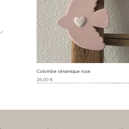
e
Aperçu rapide
Colombe céramique rose
Prix
26,00 €
Nouveauté
Nouveauté
Nouveauté
Nouveauté
Nouveauté
Nouveauté