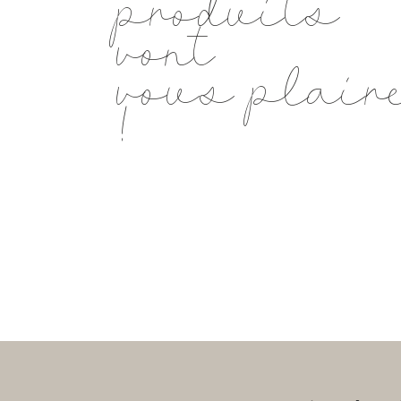
produits
vont
vous plair
!