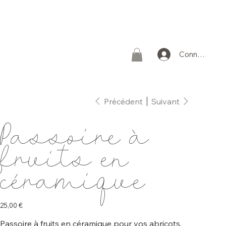
Connexion
Précédent
Suivant
Passoire à
fruits en
céramique
Prix
25,00 €
Passoire à fruits en céramique pour vos abricots,