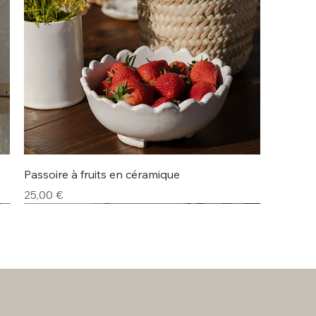
Aperçu rapide
Passoire à fruits en céramique
Prix
25,00 €
Lot de 4
Nouveauté
Nouveauté
Nouveauté
Nouveauté
Nouveauté