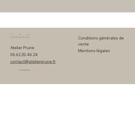
Contact
Conditions générales de
vente
Atelier Prune
Mentions légales
06.62.20.46.24
contact@atelierprune.fr
© 2026 Atelier Prune