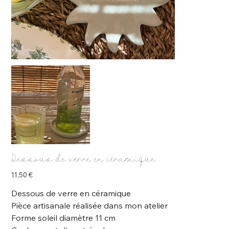
Dessous de verre en céramique
Prix
11,50 €
Dessous de verre en céramique
Pièce artisanale réalisée dans mon atelier
Forme soleil diamètre 11 cm