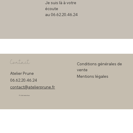
Je suis là à votre
écoute
au 06.62.20.46.24
Contact
Conditions générales de
vente
Atelier Prune
Mentions légales
06.62.20.46.24
contact@atelierprune.fr
© 2026 Atelier Prune