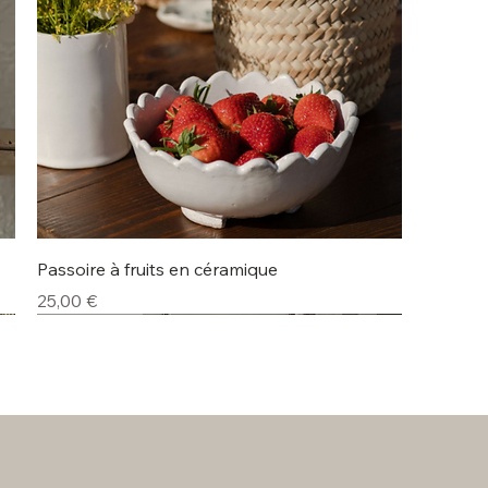
Aperçu rapide
Passoire à fruits en céramique
Prix
25,00 €
Lot de 4
Nouveauté
Nouveauté
Nouveauté
Nouveauté
Nouveauté