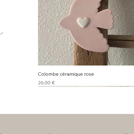
e
Aperçu rapide
Colombe céramique rose
Prix
26,00 €
Nouveauté
Nouveauté
Nouveauté
Nouveauté
Nouveauté
Nouveauté