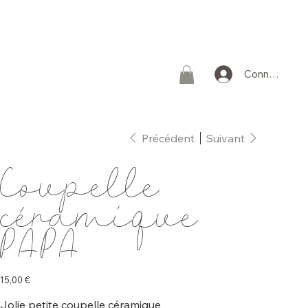
Connexion
Précédent
Suivant
Coupelle
céramique
PAPA
Prix
15,00 €
Jolie petite coupelle céramique