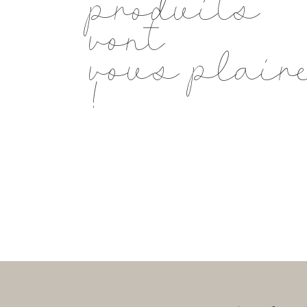
produits
vont
vous plair
!