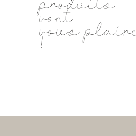
produits
vont
vous plair
!