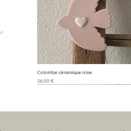
e
Aperçu rapide
Colombe céramique rose
Prix
26,00 €
Nouveauté
Nouveauté
Nouveauté
Nouveauté
Nouveauté
Nouveauté