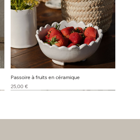
Aperçu rapide
Passoire à fruits en céramique
Prix
25,00 €
Lot de 4
Nouveauté
Nouveauté
Nouveauté
Nouveauté
Nouveauté